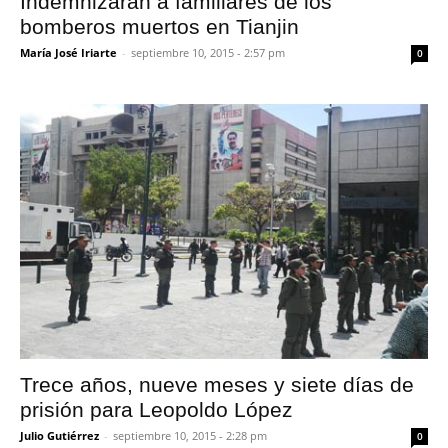
Indemnizarán a familiares de los
bomberos muertos en Tianjin
María José Iriarte
-
septiembre 10, 2015 - 2:57 pm
0
Trece años, nueve meses y siete días de
prisión para Leopoldo López
Julio Gutiérrez
-
septiembre 10, 2015 - 2:28 pm
0