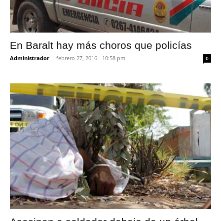
En Baralt hay más choros que policías
Administrador
-
febrero 27, 2016 - 10:58 pm
0