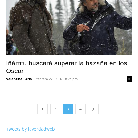
Iñárritu buscará superar la hazaña en los
Oscar
Valentina Faria
-
febrero 27, 2016 - 8:24 pm
0
2
3
4
Tweets by laverdadweb