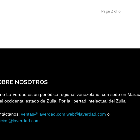
Page 2 of 6
OBRE NOSOTROS
rio La Verdad es un periódico regional venezolano, con sede en Marac
el occidental estado de Zulia. Por la libertad intelectual del Zulia
ntáctanos:
ventas@laverdad.com
web@laverdad.com
o
ticias@laverdad.com