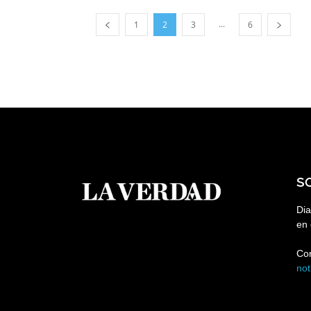
...
1
2
3
6
S
Dia
en 
Co
no