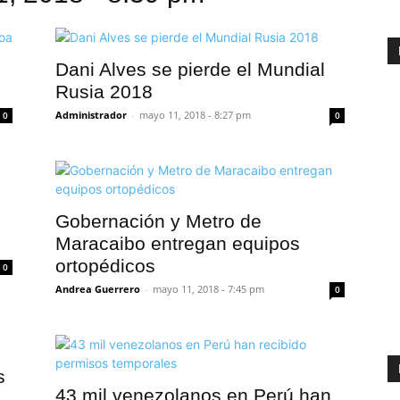
Dani Alves se pierde el Mundial
Rusia 2018
Administrador
-
mayo 11, 2018 - 8:27 pm
0
0
Gobernación y Metro de
Maracaibo entregan equipos
ortopédicos
0
Andrea Guerrero
-
mayo 11, 2018 - 7:45 pm
0
s
43 mil venezolanos en Perú han