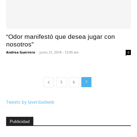
“Odor manifestó que desea jugar con
nosotros”
Andrea Guerrero
-
junio 21, 2018 - 12:45 am
0
5
6
7
Tweets by laverdadweb
Publicidad