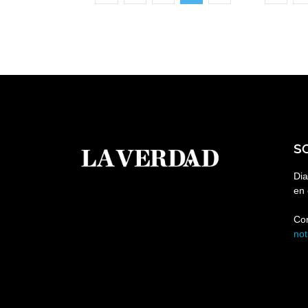
S
Dia
en 
Co
no