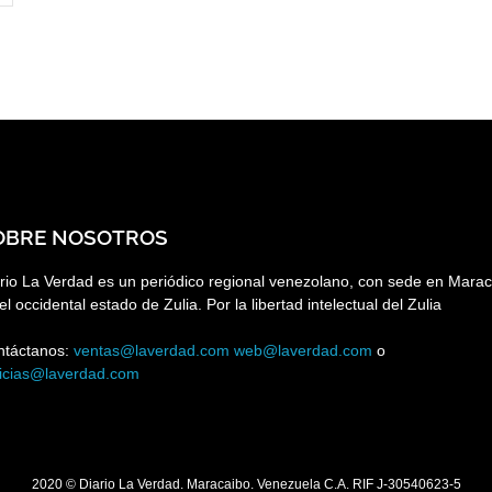
OBRE NOSOTROS
rio La Verdad es un periódico regional venezolano, con sede en Marac
el occidental estado de Zulia. Por la libertad intelectual del Zulia
ntáctanos:
ventas@laverdad.com
web@laverdad.com
o
ticias@laverdad.com
2020 © Diario La Verdad. Maracaibo. Venezuela C.A. RIF J-30540623-5