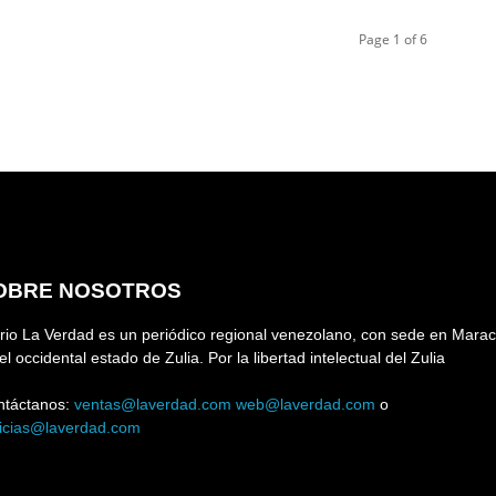
Page 1 of 6
OBRE NOSOTROS
rio La Verdad es un periódico regional venezolano, con sede en Marac
el occidental estado de Zulia. Por la libertad intelectual del Zulia
ntáctanos:
ventas@laverdad.com
web@laverdad.com
o
ticias@laverdad.com