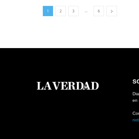
...
1
2
3
6
S
Dia
en 
Co
no