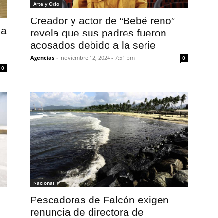
Arte y Ocio
Creador y actor de “Bebé reno”
 a
revela que sus padres fueron
acosados debido a la serie
Agencias
-
noviembre 12, 2024 - 7:51 pm
0
0
Nacional
Pescadoras de Falcón exigen
renuncia de directora de