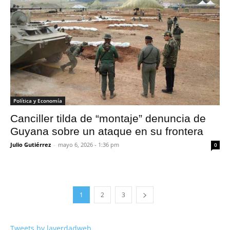
Política y Economía
Canciller tilda de “montaje” denuncia de
Guyana sobre un ataque en su frontera
Julio Gutiérrez
-
mayo 6, 2026 - 1:36 pm
0
1
2
3
Tweets by laverdadweb