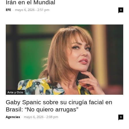
Irán en el Mundial
EFE
-
mayo 6, 2026 - 2:51 pm
0
Arte y Ocio
Gaby Spanic sobre su cirugía facial en
Brasil: “No quiero arrugas”
Agencias
-
mayo 6, 2026 - 2:08 pm
0