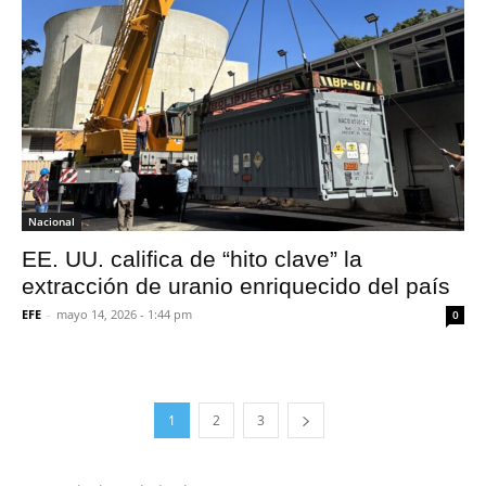
Nacional
EE. UU. califica de “hito clave” la
extracción de uranio enriquecido del país
EFE
-
mayo 14, 2026 - 1:44 pm
0
1
2
3