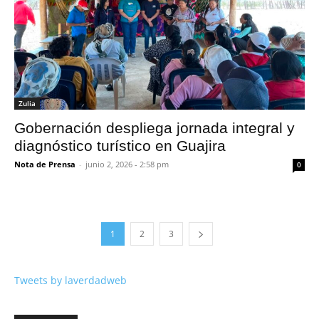
Zulia
Gobernación despliega jornada integral y
diagnóstico turístico en Guajira
Nota de Prensa
-
junio 2, 2026 - 2:58 pm
0
1
2
3
Tweets by laverdadweb