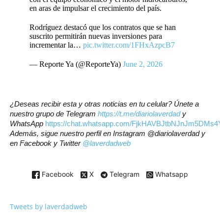
en aras de impulsar el crecimiento del país.
Rodríguez destacó que los contratos que se han
suscrito permitirán nuevas inversiones para
incrementar la…
pic.twitter.com/1FHxAzpcB7
— Reporte Ya (@ReporteYa)
June 2, 2026
¿Deseas recibir esta y otras noticias en tu celular? Únete a
nuestro grupo de Telegram
https://t.me/diariolaverdad
y
WhatsApp
https://chat.whatsapp.com/FjkHAVBJtbNJnJm5DMs4
Además, sigue nuestro perfil en Instagram @diariolaverdad y
en Facebook y Twitter
@laverdadweb
Facebook
X
Telegram
Whatsapp
Tweets by laverdadweb