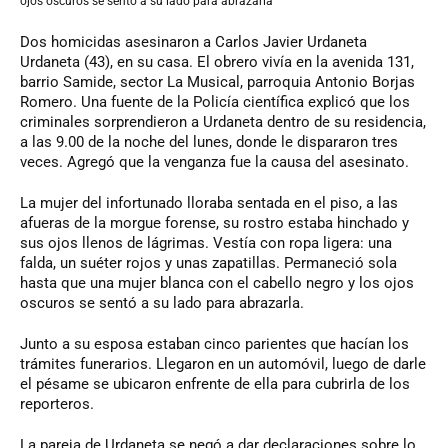
ojos oscuros se sentó a su lado para abrazarla
Dos homicidas asesinaron a Carlos Javier Urdaneta
Urdaneta (43), en su casa. El obrero vivía en la avenida 131,
barrio Samide, sector La Musical, parroquia Antonio Borjas
Romero. Una fuente de la Policía científica explicó que los
criminales sorprendieron a Urdaneta dentro de su residencia,
a las 9.00 de la noche del lunes, donde le dispararon tres
veces. Agregó que la venganza fue la causa del asesinato.
La mujer del infortunado lloraba sentada en el piso, a las
afueras de la morgue forense, su rostro estaba hinchado y
sus ojos llenos de lágrimas. Vestía con ropa ligera: una
falda, un suéter rojos y unas zapatillas. Permaneció sola
hasta que una mujer blanca con el cabello negro y los ojos
oscuros se sentó a su lado para abrazarla.
Junto a su esposa estaban cinco parientes que hacían los
trámites funerarios. Llegaron en un automóvil, luego de darle
el pésame se ubicaron enfrente de ella para cubrirla de los
reporteros.
La pareja de Urdaneta se negó a dar declaraciones sobre lo