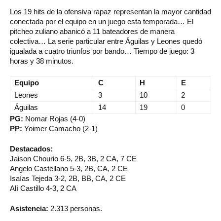
Los 19 hits de la ofensiva rapaz representan la mayor cantidad
conectada por el equipo en un juego esta temporada… El
pitcheo zuliano abanicó a 11 bateadores de manera
colectiva… La serie particular entre Águilas y Leones quedó
igualada a cuatro triunfos por bando… Tiempo de juego: 3
horas y 38 minutos.
Equipo
C
H
E
Leones
3
10
2
Águilas
14
19
0
PG:
Nomar Rojas (4-0)
PP:
Yoimer Camacho (2-1)
Destacados:
Jaison Chourio 6-5, 2B, 3B, 2 CA, 7 CE
Angelo Castellano 5-3, 2B, CA, 2 CE
Isaías Tejeda 3-2, 2B, BB, CA, 2 CE
Alí Castillo 4-3, 2 CA
Asistencia:
2.313 personas.