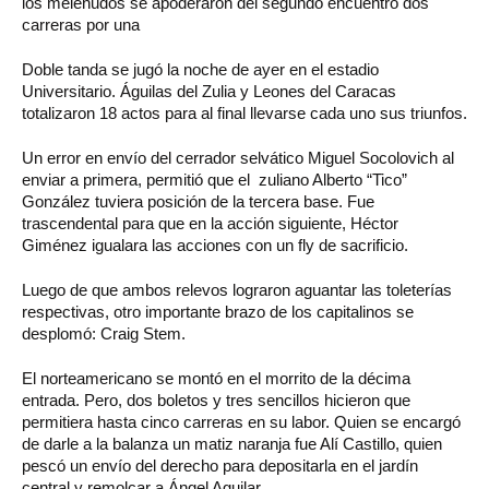
los melenudos se apoderaron del segundo encuentro dos
carreras por una
Doble tanda se jugó la noche de ayer en el estadio
Universitario. Águilas del Zulia y Leones del Caracas
totalizaron 18 actos para al final llevarse cada uno sus triunfos.
Un error en envío del cerrador selvático Miguel Socolovich al
enviar a primera, permitió que el zuliano Alberto “Tico”
González tuviera posición de la tercera base. Fue
trascendental para que en la acción siguiente, Héctor
Giménez igualara las acciones con un fly de sacrificio.
Luego de que ambos relevos lograron aguantar las toleterías
respectivas, otro importante brazo de los capitalinos se
desplomó: Craig Stem.
El norteamericano se montó en el morrito de la décima
entrada. Pero, dos boletos y tres sencillos hicieron que
permitiera hasta cinco carreras en su labor. Quien se encargó
de darle a la balanza un matiz naranja fue Alí Castillo, quien
pescó un envío del derecho para depositarla en el jardín
central y remolcar a Ángel Aguilar.