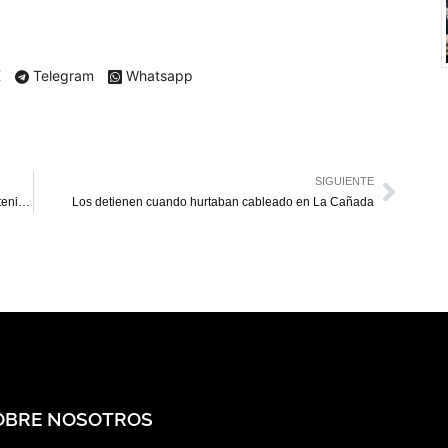
X
Telegram
Whatsapp
SIGUIENTE
Denunciarán en instancias internacionales torturas a detenidos en el Zulia
Los detienen cuando hurtaban cableado en La Cañada
OBRE NOSOTROS