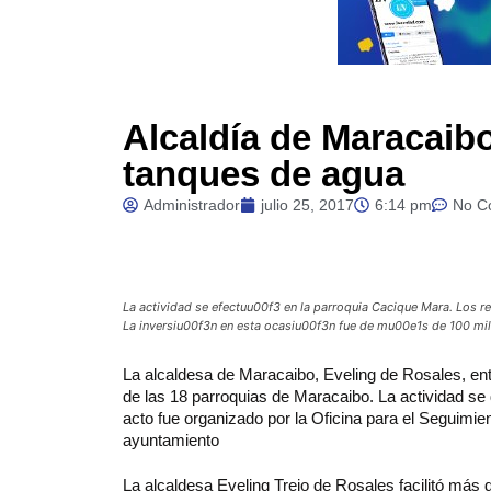
Alcaldía de Maracaib
tanques de agua
Administrador
julio 25, 2017
6:14 pm
No C
La actividad se efectuu00f3 en la parroquia Cacique Mara. Los re
La inversiu00f3n en esta ocasiu00f3n fue de mu00e1s de 100 mi
La
alcaldesa de Maracaibo, Eveling de Rosales, en
de las 18 parroquias de Maracaibo. La actividad se 
acto fue organizado por la Oficina para el Seguimi
ayuntamiento
La alcaldesa Eveling Trejo de Rosales facilitó más