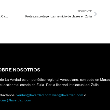
SIGUIENTE
Príncipe Harry no ve posible volver a sus funciones en la Casa Real
Protestas protagonizan reinicio de clases en Zulia
OBRE NOSOTROS
rio La Verdad es un periódico regional venezolano, con sede en Marac
el occidental estado de Zulia. Por la libertad intelectual del Zulia
ntáctanos:
ventas@laverdad.com
web@laverdad.com
o
ticias@laverdad.com