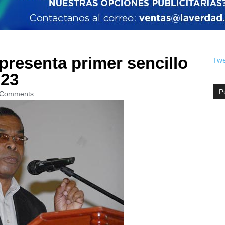
presenta primer sencillo
Twe
023
P
 Comments