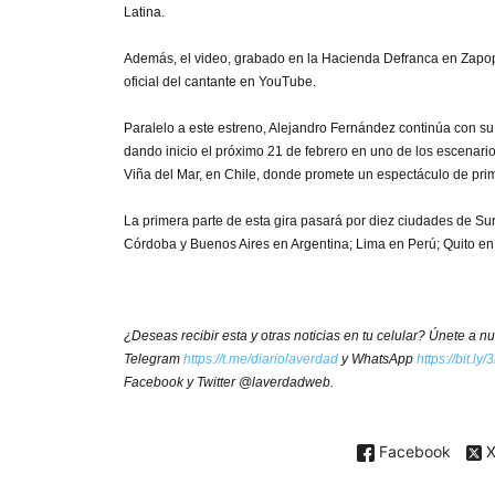
Latina.
Además, el video, grabado en la Hacienda Defranca en Zapop
oficial del cantante en YouTube.
Paralelo a este estreno, Alejandro Fernández continúa con su
dando inicio el próximo 21 de febrero en uno de los escenario
Viña del Mar, en Chile, donde promete un espectáculo de prim
La primera parte de esta gira pasará por diez ciudades de Su
Córdoba y Buenos Aires en Argentina; Lima en Perú; Quito en
¿Deseas recibir esta y otras noticias en tu celular? Únete a 
Telegram
https://t.me/diariolaverdad
y WhatsApp
https://bit.l
Facebook y Twitter @laverdadweb.
Facebook