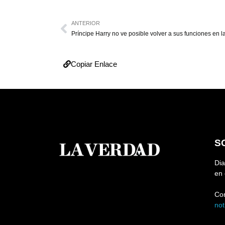
ANTERIOR
Copiar Enlace
S
Dia
en 
Co
no