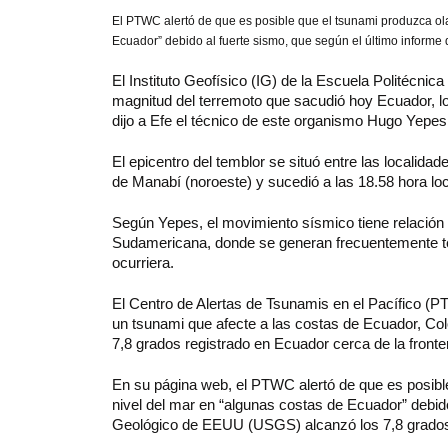
El
PTWC alertó de que es posible que el tsunami produzca olas
Ecuador” debido al fuerte sismo, que según el último inform
El Instituto Geofísico (IG) de la Escuela Politécnica
magnitud del terremoto que sacudió hoy Ecuador, l
dijo a Efe el técnico de este organismo Hugo Yepes
El epicentro del temblor se situó entre las localida
de Manabí (noroeste) y sucedió a las 18.58 hora lo
Según Yepes, el movimiento sísmico tiene relación 
Sudamericana, donde se generan frecuentemente ter
ocurriera.
El Centro de Alertas de Tsunamis en el Pacífico 
un tsunami que afecte a las costas de Ecuador, Co
7,8 grados registrado en Ecuador cerca de la front
En su página web, el PTWC alertó de que es posible
nivel del mar en “algunas costas de Ecuador” debido
Geológico de EEUU (USGS) alcanzó los 7,8 grados, 