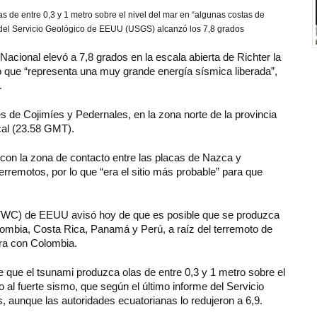
 de entre 0,3 y 1 metro sobre el nivel del mar en “algunas costas de
e del Servicio Geológico de EEUU (USGS) alcanzó los 7,8 grados
 Nacional elevó a 7,8 grados en la escala abierta de Richter la
o que “representa una muy grande energía sísmica liberada”,
.
des de Cojimíes y Pedernales, en la zona norte de la provincia
cal (23.58 GMT).
con la zona de contacto entre las placas de Nazca y
remotos, por lo que “era el sitio más probable” para que
(PTWC) de EEUU avisó hoy de que es posible que se produzca
lombia, Costa Rica, Panamá y Perú, a raíz del terremoto de
era con Colombia.
 que el tsunami produzca olas de entre 0,3 y 1 metro sobre el
 al fuerte sismo, que según el último informe del Servicio
aunque las autoridades ecuatorianas lo redujeron a 6,9.