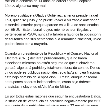
ratificó la condena de 14 años de cárcel contra Leopoldo
López, algo anda muy mal.
Moreno sustituye a Gladys Gutiérrez, anterior presidenta del
TSJ, quien se jubiló y no puede volver a su trabajo anterior en
el servicio exterior porque aparece en la lista de sancionados
por EEUU. Este tribunal, cuyos miembros son ilegales y
pertenecen al PSUV, nunca ha fallado a favor de la oposición y
desautoriza con sus sentencias a la Asamblea Nacional, único
poder electo por la mayoría.
Cuando un presidente de la República y el Consejo Nacional
Electoral (CNE) declaran públicamente, que no habrá
elecciones mientras no estén seguros de que el chavismo
ganará, algo está podrido y totalmente fuera de control. De los
cinco poderes públicos nacionales, solo la Asamblea Nacional
está bajo dominio de la oposición. El resto, aunque en teoría
se suponen poderes independientes, están bajo órdenes
chavistas incluyendo el Alto Mando Militar.
Es por todas estas razones que según la encuestadora Datos,
la situación de Venezuela es percibida negativamente por el 90
por ciento de la población; mientras que el 77 por ciento cree