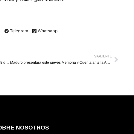
X
Telegram
Whatsapp
SIGUIENTE
Primer envío de crudo de Chevron a EE. UU. llegará el 18 de enero
Maduro presentará este jueves Memoria y Cuenta ante la AN 2020
OBRE NOSOTROS