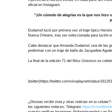
oficial en Instagram.
“¡Un cúmulo de alegrías es la que nos hizo s
p
Dudamel lució por primera vez el traje típico Heroí
Nueva Orleans, tras ser seleccionada para lucirlo e
Cabe destacar que Amanda Dudamel, una de las gran
preliminar con un traje de baño de Jacqueline Aguile
La final de la edición 71 del Miss Universo se cele
{twitter}https://twitter.com/vivoplaynet/status/1613
¿
Deseas recibir esta y otras noticias en tu celula
los siguientes enlaces: Telegram
https://t.me/diario
nuestro perfil en Instagram @diariolaverdad y en 