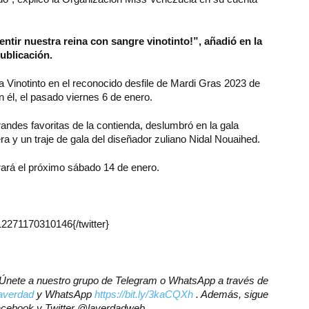
entir nuestra reina con sangre vinotinto!”
, añadió en la
ublicación.
na Vinotinto en el reconocido desfile de Mardi Gras 2023 de
n él, el pasado viernes 6 de enero.
des favoritas de la contienda, deslumbró en la gala
ra y un traje de gala del diseñador zuliano Nidal Nouaihed.
brará el próximo sábado 14 de enero.
512271170310146{/twitter}
r? Únete a nuestro grupo de Telegram o WhatsApp a través de
laverdad
y WhatsApp
https://bit.ly/3kaCQXh
. Además, sigue
Facebook y Twitter @laverdadweb.