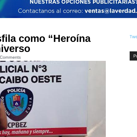
ila como “Heroína
Twe
niverso
P
 Comments