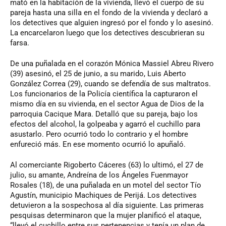
mató en la habitación de la vivienda, llevó el cuerpo de su
pareja hasta una silla en el fondo de la vivienda y declaró a
los detectives que alguien ingresó por el fondo y lo asesinó.
La encarcelaron luego que los detectives descubrieran su
farsa.
De una puñalada en el corazón Mónica Massiel Abreu Rivero
(39) asesinó, el 25 de junio, a su marido, Luis Aberto
González Correa (29), cuando se defendía de sus maltratos.
Los funcionarios de la Policía científica la capturaron el
mismo día en su vivienda, en el sector Agua de Dios de la
parroquia Cacique Mara. Detalló que su pareja, bajo los
efectos del alcohol, la golpeaba y agarró el cuchillo para
asustarlo. Pero ocurrió todo lo contrario y el hombre
enfureció más. En ese momento ocurrió lo apuñaló.
Al comerciante Rigoberto Cáceres (63) lo ultimó, el 27 de
julio, su amante, Andreína de los Ángeles Fuenmayor
Rosales (18), de una puñalada en un motel del sector Tío
Agustín, municipio Machiques de Perijá. Los detectives
detuvieron a la sospechosa al día siguiente. Las primeras
pesquisas determinaron que la mujer planificó el ataque,
“llevó el cuchillo entre sus pertenencias y tenía un plan de