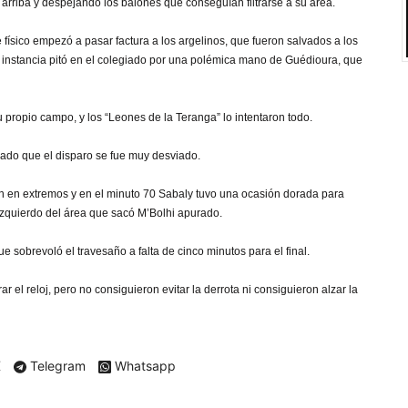
 arriba y despejando los balones que conseguían filtrarse a su área.
 físico empezó a pasar factura a los argelinos, que fueron salvados a los
a instancia pitó en el colegiado por una polémica mano de Guédioura, que
su propio campo, y los “Leones de la Teranga” lo intentaron todo.
rado que el disparo se fue muy desviado.
on en extremos y en el minuto 70 Sabaly tuvo una ocasión dorada para
 izquierdo del área que sacó M’Bolhi apurado.
 sobrevoló el travesaño a falta de cinco minutos para el final.
 el reloj, pero no consiguieron evitar la derrota ni consiguieron alzar la
X
Telegram
Whatsapp