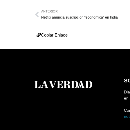
ANTERIOR
Netflix anuncia suscripción “económica” en India
Copiar Enlace
S
Dia
en 
Co
no