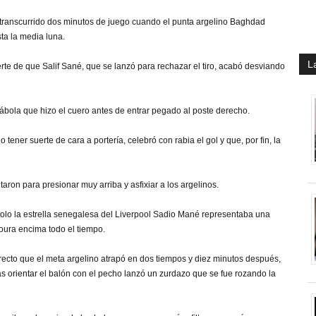
n transcurrido dos minutos de juego cuando el punta argelino Baghdad
ta la media luna.
L
te de que Salif Sané, que se lanzó para rechazar el tiro, acabó desviando
ábola que hizo el cuero antes de entrar pegado al poste derecho.
ener suerte de cara a portería, celebró con rabia el gol y que, por fin, la
aron para presionar muy arriba y asfixiar a los argelinos.
 solo la estrella senegalesa del Liverpool Sadio Mané representaba una
oura encima todo el tiempo.
directo que el meta argelino atrapó en dos tiempos y diez minutos después,
tras orientar el balón con el pecho lanzó un zurdazo que se fue rozando la