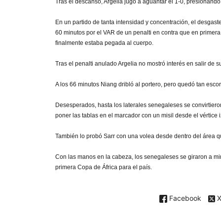
Tras el descanso, Argelia jugó a aguantar el 1-0, presionando
En un partido de tanta intensidad y concentración, el desgaste
60 minutos por el VAR de un penalti en contra que en primer
finalmente estaba pegada al cuerpo.
Tras el penalti anulado Argelia no mostró interés en salir de 
A los 66 minutos Niang dribló al portero, pero quedó tan esco
Desesperados, hasta los laterales senegaleses se convirtier
poner las tablas en el marcador con un misil desde el vértice
También lo probó Sarr con una volea desde dentro del área que
Con las manos en la cabeza, los senegaleses se giraron a mirar
primera Copa de África para el país.
Facebook