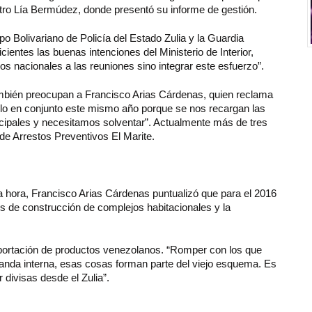
eatro Lía Bermúdez, donde presentó su informe de gestión.
o Bolivariano de Policía del Estado Zulia y la Guardia
ientes las buenas intenciones del Ministerio de Interior,
os nacionales a las reuniones sino integrar este esfuerzo”.
ambién preocupan a Francisco Arias Cárdenas, quien reclama
rlo en conjunto este mismo año porque se nos recargan las
nicipales y necesitamos solventar”. Actualmente más de tres
de Arrestos Preventivos El Marite.
a hora, Francisco Arias Cárdenas puntualizó que para el 2016
os de construcción de complejos habitacionales y la
xportación de productos venezolanos. “Romper con los que
manda interna, esas cosas forman parte del viejo esquema. Es
r divisas desde el Zulia”.