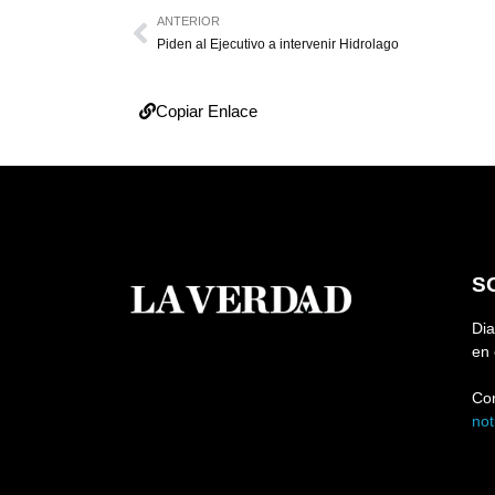
ANTERIOR
Piden al Ejecutivo a intervenir Hidrolago
Copiar Enlace
S
Dia
en 
Co
no