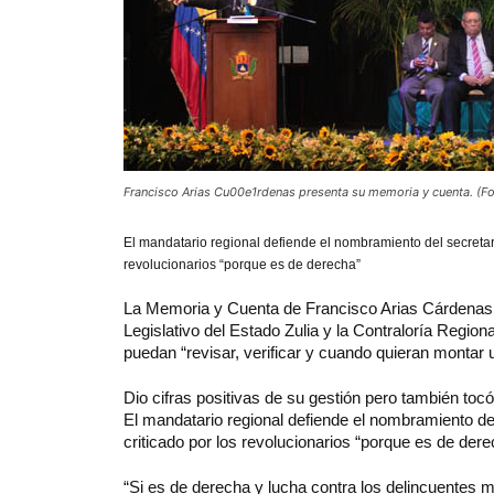
Francisco Arias Cu00e1rdenas presenta su memoria y cuenta. (Fo
El
mandatario regional defiende el nombramiento del secretari
revolucionarios “porque es de derecha”
La Memoria y Cuenta de Francisco Arias Cárdenas, 
Legislativo del Estado Zulia y la Contraloría Region
puedan “revisar, verificar y cuando quieran montar
Dio cifras positivas de su gestión pero también toc
El mandatario regional defiende el nombramiento del
criticado por los revolucionarios “porque es de dere
“Si es de derecha y lucha contra los delincuentes m