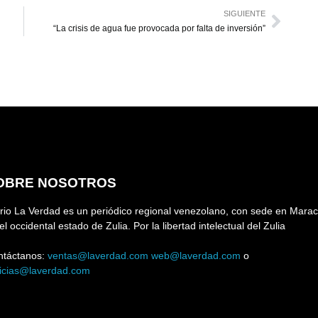
SIGUIENTE
“La crisis de agua fue provocada por falta de inversión”
OBRE NOSOTROS
rio La Verdad es un periódico regional venezolano, con sede en Marac
el occidental estado de Zulia. Por la libertad intelectual del Zulia
ntáctanos:
ventas@laverdad.com
web@laverdad.com
o
ticias@laverdad.com