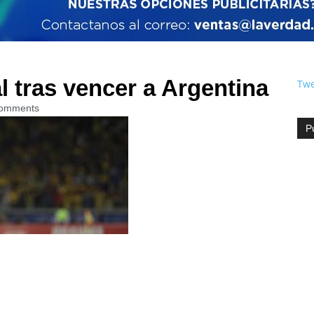
al tras vencer a Argentina
Twe
omments
P