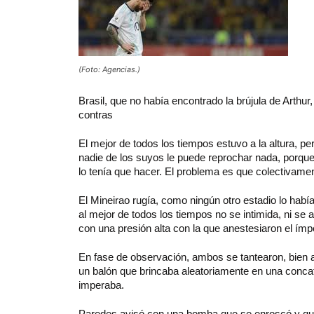
(Foto: Agencias.)
Brasil, que no había encontrado la brújula de Arthur,
contras
El mejor de todos los tiempos estuvo a la altura, per
nadie de los suyos le puede reprochar nada, porque 
lo tenía que hacer. El problema es que colectivamen
El Mineirao rugía, como ningún otro estadio lo hab
al mejor de todos los tiempos no se intimida, ni se
con una presión alta con la que anestesiaron el ímpe
En fase de observación, ambos se tantearon, bien ar
un balón que brincaba aleatoriamente en una concate
imperaba.
Paredes avisó con una bomba que se enroscó y que 