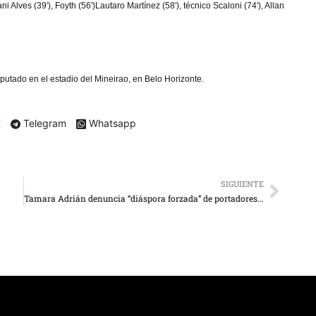
 Alves (39′), Foyth (56′)Lautaro Martínez (58′), técnico Scaloni (74′), Allan
utado en el estadio del Mineirao, en Belo Horizonte.
X
Telegram
Whatsapp
SIGUIENTE
Tamara Adrián denuncia “diáspora forzada” de portadores del VIH