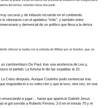
 desde la grada. La performance del presidente brasileño fue indigna para
dora del torneo, mirando hacia otra parte.
 muy oscuros y de infausto recuerdo en el continente.
 lo vitorearon con el apelativo “mito”, y también entre
necesario y demencial de un político que lleva a la deriva
intentó reforzar la media con la entrada de Willian por un Everton, que, en
n un zambombazo De Paul, tras una asistencia de Leo y,
tuvo el partido. La fortuna le dio las espaldas al 10.
 a Lo Celso después. Aunque Coutinho pudo sentenciar tras
 que engrandeció a su selección y que la tuvo, otra vez, en una
casi renunciando a jugar… hasta que apareció Gabriel Jesus
ó el gol servido a Roberto Firmino. 2-0 en el minuto 70 y el