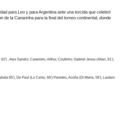
ldad para Leo y para Argentina ante una torcida que celebró
ón de la Canarinha para la final del torneo continental, donde
62′) , Alex Sandro; Casemiro, Arthur, Coutinho; Gabriel Jesus (Allan, 81′),
ybala 85′), De Paul (Lo Celso, 66′) Paredes, Acuña (Di Maria, 58′), Lautaro