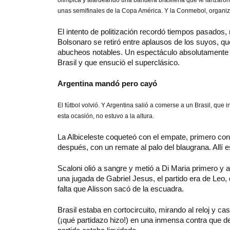
olímpica y alardeando una bandera brasileña que le lanzaron
unas semifinales de la Copa América. Y la Conmebol, organiza
El intento de politización recordó tiempos pasados,
Bolsonaro se retiró entre aplausos de los suyos, que
abucheos notables. Un espectáculo absolutamente in
Brasil y que ensució el superclásico.
Argentina mandó pero cayó
El fútbol volvió. Y Argentina salió a comerse a un Brasil, que 
esta ocasión, no estuvo a la altura.
La Albiceleste coqueteó con el empate, primero co
después, con un remate al palo del blaugrana. Allí es
Scaloni olió a sangre y metió a Di Maria primero y
una jugada de Gabriel Jesus, el partido era de Leo,
falta que Alisson sacó de la escuadra.
Brasil estaba en cortocircuito, mirando al reloj y 
(¡qué partidazo hizo!) en una inmensa contra que dej