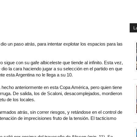
L
 dio un paso atrás, para intentar explotar los espacios para las
o sigue con su gafe albiceleste que tiende al infinito. Esta vez,
dio la cara haciendo jugar a su selección en el partido en que
te esta Argentina no le llega a su 10.
ía hecho anteriormente en esta Copa América, pero quien tiene
 arruga. De salida, los de Scaloni, desacomplejados, mordieron
tu de los locales.
mados atrás, sin correr riesgos, y retándose en el control de
nación de imprecisiones fruto de la tensión. El tacticismo
salió por encima del travesaño de Alisson (min. 11). Se