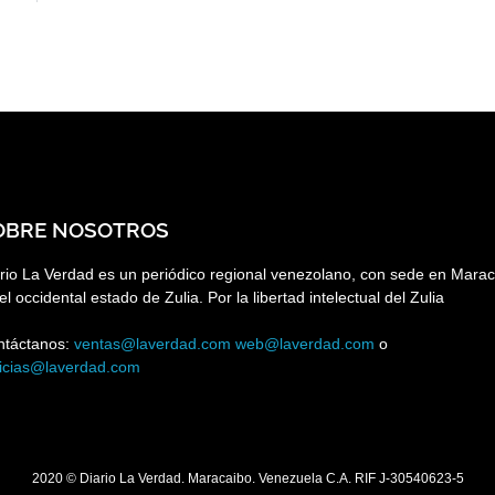
OBRE NOSOTROS
rio La Verdad es un periódico regional venezolano, con sede en Marac
el occidental estado de Zulia. Por la libertad intelectual del Zulia
ntáctanos:
ventas@laverdad.com
web@laverdad.com
o
ticias@laverdad.com
2020 © Diario La Verdad. Maracaibo. Venezuela C.A. RIF J-30540623-5