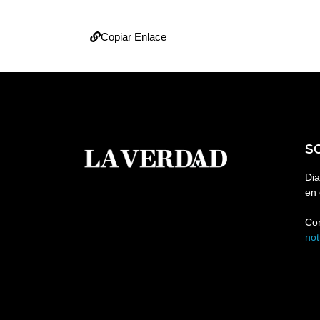
Copiar Enlace
S
Dia
en 
Co
no