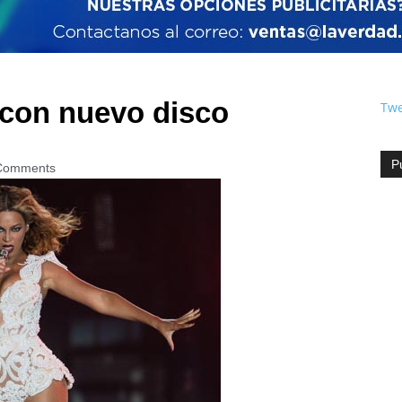
con nuevo disco
Twe
P
Comments