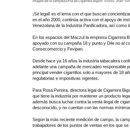
Imagen de la campau00f1a de Cigarrera Bigott. (Fotos: Jhair Tor
¡Sé
legal! es el lema con el que buscan concientiza
en el año 2000, continúa activa con el apoyo de in
Venezolana de la Industria Panificadora, así como
En los espacios del Maczul la empresa Cigarrera Bi
apoyado con su campaña 18 y punto y Dile no al co
Consecomercio y Fevipan.
Desde hace ya 16 años la industria tabacalera conf
adelante una campaña de mercadeo responsable pre
principal vender cigarrillos solo a mayores de 18 
regulatorias e impositivas vigentes.
Para Rosa Pereira, directora legal de Cigarrera Big
que tiene la industria por mantener un producto leg
además busca luchar contra la venta ilegal de cigar
desconocido, y no cuentan con las normas mínimas
Según la más reciente medición de campo, la camp
trabajadores de los puntos de ventas en los que se 