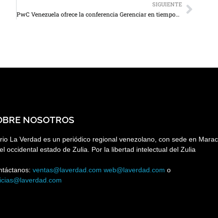
SIGUIENTE
PwC Venezuela ofrece la conferencia Gerenciar en tiempos de incertidumbre
OBRE NOSOTROS
rio La Verdad es un periódico regional venezolano, con sede en Marac
el occidental estado de Zulia. Por la libertad intelectual del Zulia
ntáctanos:
ventas@laverdad.com
web@laverdad.com
o
ticias@laverdad.com