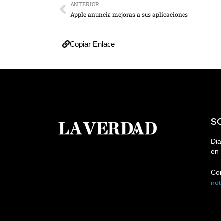
ANTERIOR
Apple anuncia mejoras a sus aplicaciones
Copiar Enlace
S
Dia
en 
Co
no