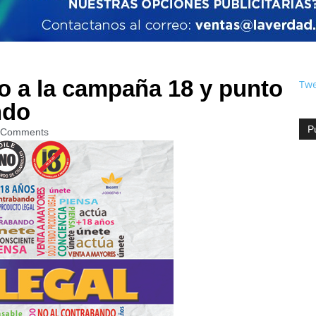
o a la campaña 18 y punto
Twe
ndo
P
 Comments