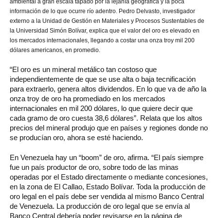
ambiental a gran escala tapado por la lejanía geográfica y la poca
información de lo que ocurre río adentro. Pedro Delvasto, investigador
externo a la Unidad de Gestión en Materiales y Procesos Sustentables de
la Universidad Simón Bolívar, explica que el valor del oro es elevado en
los mercados internacionales, llegando a costar una onza troy mil 200
dólares americanos, en promedio.
“El oro es un mineral metálico tan costoso que
independientemente de que se use alta o baja tecnificación
para extraerlo, genera altos dividendos. En lo que va de año la
onza troy de oro ha promediado en los mercados
internacionales en mil 200 dólares, lo que quiere decir que
cada gramo de oro cuesta 38,6 dólares”. Relata que los altos
precios del mineral produjo que en países y regiones donde no
se producían oro, ahora se esté haciendo.
En Venezuela hay un “boom” de oro, afirma. “El país siempre
fue un país productor de oro, sobre todo de las minas
operadas por el Estado directamente o mediante concesiones,
en la zona de El Callao, Estado Bolívar. Toda la producción de
oro legal en el país debe ser vendida al mismo Banco Central
de Venezuela. La producción de oro legal que se envía al
Banco Central debería poder revisarse en la página de