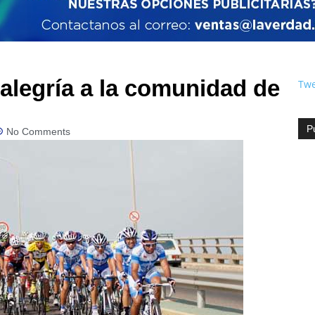
alegría a la comunidad de
Twe
P
No Comments