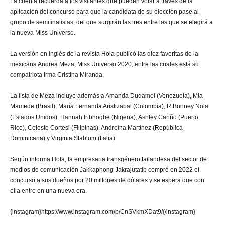
La cuenta recuerda a los visitantes que pueden votar a través de la
aplicación del concurso para que la candidata de su elección pase al
grupo de semifinalistas, del que surgirán las tres entre las que se elegirá a
la nueva Miss Universo.
La versión en inglés de la revista Hola publicó las diez favoritas de la
mexicana Andrea Meza, Miss Universo 2020, entre las cuales está su
compatriota Irma Cristina Miranda.
La lista de Meza incluye además a Amanda Dudamel (Venezuela), Mia
Mamede (Brasil), María Fernanda Aristizabal (Colombia), R’Bonney Nola
(Estados Unidos), Hannah Iribhogbe (Nigeria), Ashley Cariño (Puerto
Rico), Celeste Cortesi (Filipinas), Andreína Martínez (República
Dominicana) y Virginia Stablum (Italia).
Según informa Hola, la empresaria transgénero tailandesa del sector de
medios de comunicación Jakkaphong Jakrajutatip compró en 2022 el
concurso a sus dueños por 20 millones de dólares y se espera que con
ella entre en una nueva era.
{instagram}https://www.instagram.com/p/CnSVkmXDat9/{/instagram}