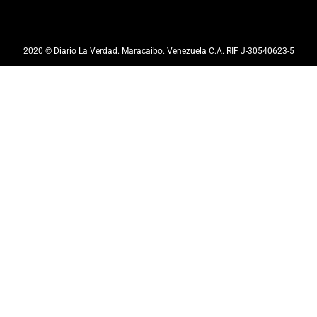
2020 © Diario La Verdad. Maracaibo. Venezuela C.A. RIF J-30540623-5