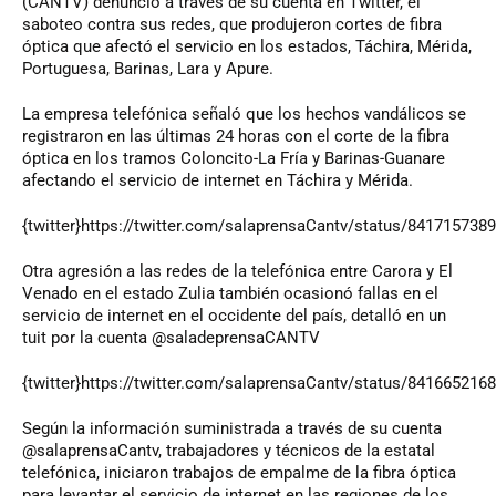
(CANTV) denunció a través de su cuenta en Twitter, el
saboteo contra sus redes, que produjeron cortes de fibra
óptica que afectó el servicio en los estados, Táchira, Mérida,
Portuguesa, Barinas, Lara y Apure.
La empresa telefónica señaló que los hechos vandálicos se
registraron en las últimas 24 horas con el corte de la fibra
óptica en los tramos Coloncito-La Fría y Barinas-Guanare
afectando el servicio de internet en Táchira y Mérida.
{twitter}https://twitter.com/salaprensaCantv/status/8417157389
Otra agresión a las redes de la telefónica entre Carora y El
Venado en el estado Zulia también ocasionó fallas en el
servicio de internet en el occidente del país, detalló en un
tuit por la cuenta @saladeprensaCANTV
{twitter}https://twitter.com/salaprensaCantv/status/8416652168
Según la información suministrada a través de su cuenta
@salaprensaCantv, trabajadores y técnicos de la estatal
telefónica, iniciaron trabajos de empalme de la fibra óptica
para levantar el servicio de internet en las regiones de los