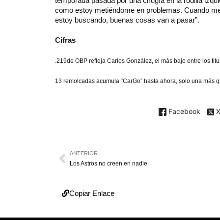
temporada pasada por una cirugía en la rodilla izqu
como estoy metiéndome en problemas. Cuando me po
estoy buscando, buenas cosas van a pasar”.
Cifras
.219
de OBP refleja Carlos González, el más bajo entre los tit
13
remolcadas acumula “CarGo” hasta ahora, solo una más q
Facebook
ANTERIOR
Los Astros no creen en nadie
Copiar Enlace