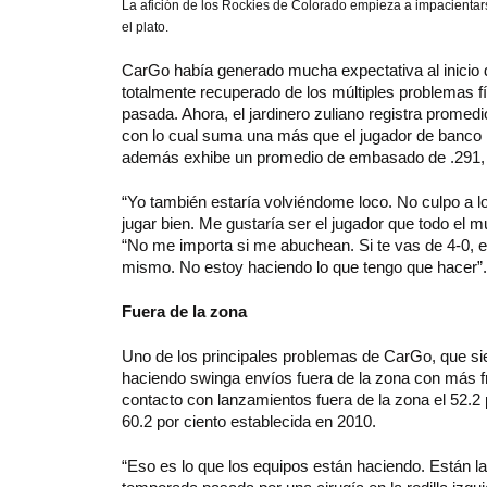
La afición de los Rockies de Colorado empieza a impacientar
el plato.
CarGo había generado mucha expectativa al inicio d
totalmente recuperado de los múltiples problemas f
pasada. Ahora, el jardinero zuliano registra promed
con lo cual suma una más que el jugador de banco D
además exhibe un promedio de embasado de .291, el 
“Yo también estaría volviéndome loco. No culpo a l
jugar bien. Me gustaría ser el jugador que todo el
“No me importa si me abuchean. Si te vas de 4-0,
mismo. No estoy haciendo lo que tengo que hacer”
Fuera de la zona
Uno de los principales problemas de CarGo, que si
haciendo swinga envíos fuera de la zona con más fr
contacto con lanzamientos fuera de la zona el 52.2
60.2 por ciento establecida en 2010.
“Eso es lo que los equipos están haciendo. Están la