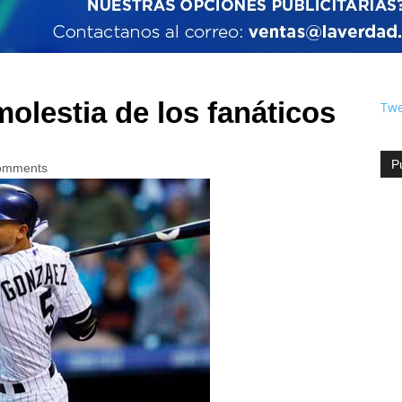
olestia de los fanáticos
Twe
P
omments