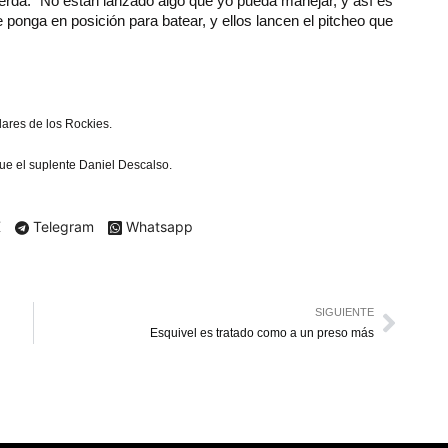
ierda. “No están lanzado algo que yo pueda manejar, y así es
nga en posición para batear, y ellos lancen el pitcheo que
ulares de los Rockies.
ue el suplente Daniel Descalso.
X
Telegram
Whatsapp
SIGUIENTE
Esquivel es tratado como a un preso más