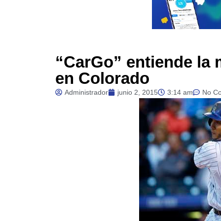
“CarGo” entiende la m
en Colorado
Administrador
junio 2, 2015
3:14 am
No C