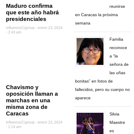
Maduro confirma
reunirse
que este año habrá
en Caracas la próxima
presidenciales
semana
influence21group
enero 23, 2024
- 2:43 am
Familia
reconoce
a “la
señora de
las uñas
bonitas” en fotos de
Chavismo y
fallecidos, pero su cuerpo no
oposición llaman a
aparece
marchas en una
misma zona de
Caracas
Silvia
Maestre
influence21group
enero 23, 2024
- 1:14 am
es