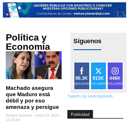
Política y
Síguenos
Economía
86.3K
815K
446K
SEGUIDORES
FOLLOWERS
FOLLOWERS
Machado asegura
que Maduro está
Tweets by laverdadweb
débil y por eso
amenaza y persigue
Publicidad
Andrea Guerrero
enero 23, 2024 -
12:29 pm