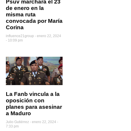
Psuv marchará el 23
de enero en la
misma ruta
convocada por María
Corina
influence21group
enero 22, 2024
- 10:09 pm
La Fanb vincula a la
oposición con
planes para asesinar
a Maduro
Julio Gutiérrez
enero 22, 2024 -
7:33 pm