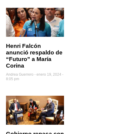
Henri Falcón
anunció respaldo de
“Futuro” a María
Corina
Andrea Guerrero
enero 19, 2024 -
8:05 pm
Gobierno repasa con