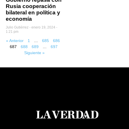
Rusia cooperación
bilateral en política y
economía
Julio Gutiérrez
enero 19, 2024 -
1:21 pm
« Anterior
1
…
685
686
687
688
689
…
697
Siguiente »