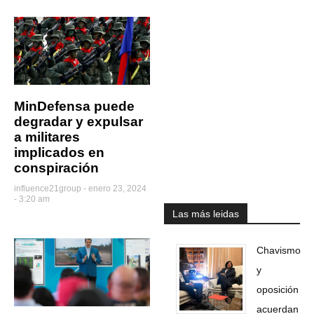
MinDefensa puede
degradar y expulsar
a militares
implicados en
conspiración
influence21group
enero 23, 2024
- 3:20 am
Las más leidas
Chavismo
y
oposición
acuerdan