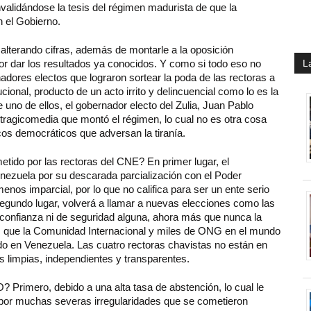
validándose la tesis del régimen madurista de que la
n el Gobierno.
lterando cifras, además de montarle a la oposición
r dar los resultados ya conocidos. Y como si todo eso no
L
rnadores electos que lograron sortear la poda de las rectoras a
cional, producto de un acto irrito y delincuencial como lo es la
no de ellos, el gobernador electo del Zulia, Juan Pablo
 tragicomedia que montó el régimen, lo cual no es otra cosa
ticos democráticos que adversan la tiranía.
tido por las rectoras del CNE? En primer lugar, el
Venezuela por su descarada parcialización con el Poder
nos imparcial, por lo que no califica para ser un ente serio
egundo lugar, volverá a llamar a nuevas elecciones como las
e confianza ni de seguridad alguna, ahora más que nunca la
gar, que la Comunidad Internacional y miles de ONG en el mundo
do en Venezuela. Las cuatro rectoras chavistas no están en
es limpias, independientes y transparentes.
? Primero, debido a una alta tasa de abstención, lo cual le
 por muchas severas irregularidades que se cometieron