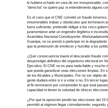
le hubiera echado en cara de ser irresponsable, con
“derecha” no quiere paz ni entendimiento alguno co
Es el caso que el CNE cometió un fraude inmenso, a
innumerables trabas y obstáculos que terminaron po
fuera suficiente, pretendió obligar a los cinco gobe
juramentarse ante un engendro ilegítimo e inconstitu
Asamblea Nacional Constituyente. Afortunadamente u
Guanipa, no se prestó a participar en la degradante
que la pretensión de envilecer y humillar a los polí
¿Qué consecuencia traerá el descarado fraude come
desprestigio definitivo del organismo electoral en 
Ejecutivo. El CNE no es para nada fiable y mucho me
que pueda garantizar unas elecciones limpias. En s
de los Alcaldes y Municipales. Por no ser objeto d
gente dudará entre si ir a votar o no. En tercer lu
al fin terminaron por comprender lo que está pasan
capacidad ni tienen la voluntad de ofrecer eleccion
¿Por qué la oposición perdió las elecciones del 15-O
permitió al régimen llegar cómodamente; segundo,