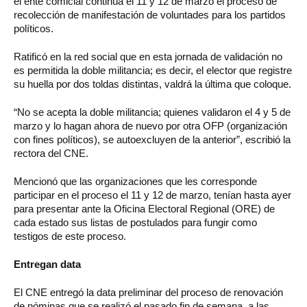
el ente comicial continúa el 11 y 12 de marzo el proceso de
recolección de manifestación de voluntades para los partidos
políticos.
Ratificó en la red social que en esta jornada de validación no
es permitida la doble militancia; es decir, el elector que registre
su huella por dos toldas distintas, valdrá la última que coloque.
“No se acepta la doble militancia; quienes validaron el 4 y 5 de
marzo y lo hagan ahora de nuevo por otra OFP (organización
con fines políticos), se autoexcluyen de la anterior”, escribió la
rectora del CNE.
Mencionó que las organizaciones que les corresponde
participar en el proceso el 11 y 12 de marzo, tenían hasta ayer
para presentar ante la Oficina Electoral Regional (ORE) de
cada estado sus listas de postulados para fungir como
testigos de este proceso.
Entregan data
El CNE entregó la data preliminar del proceso de renovación
de nóminas que se realizó el pasado fin de semana, a las