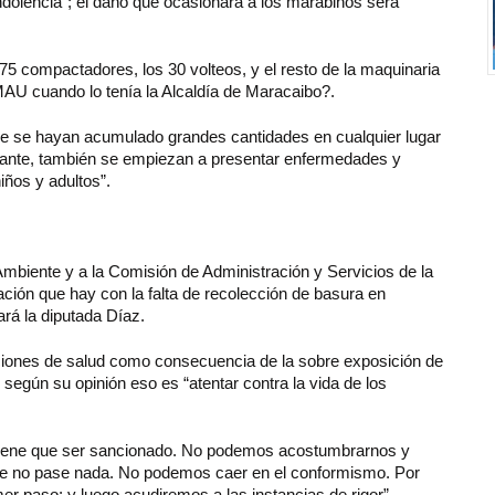
 indolencia”; el daño que ocasionará a los marabinos será
75 compactadores, los 30 volteos, y el resto de la maquinaria
MAU cuando lo tenía la Alcaldía de Maracaibo?.
que se hayan acumulado grandes cantidades en cualquier lugar
nante, también se empiezan a presentar enfermedades y
iños y adultos”.
Ambiente y a la Comisión de Administración y Servicios de la
ación que hay con la falta de recolección de basura en
rá la diputada Díaz.
ciones de salud como consecuencia de la sobre exposición de
según su opinión eso es “atentar contra la vida de los
 tiene que ser sancionado. No podemos acostumbrarnos y
que no pase nada. No podemos caer en el conformismo. Por
 paso; y luego acudiremos a las instancias de rigor”.