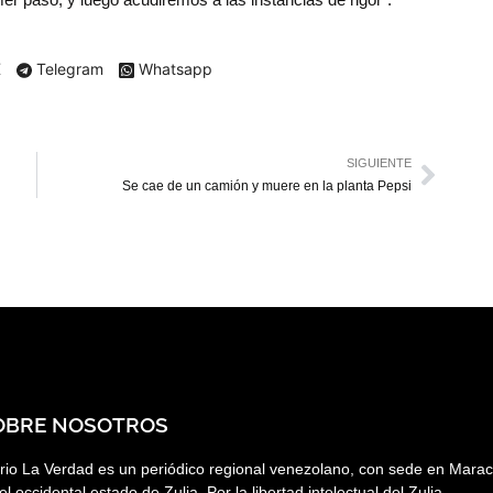
X
Telegram
Whatsapp
SIGUIENTE
Se cae de un camión y muere en la planta Pepsi
OBRE NOSOTROS
rio La Verdad es un periódico regional venezolano, con sede en Marac
el occidental estado de Zulia. Por la libertad intelectual del Zulia