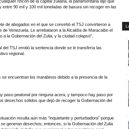
alquier rincón de la capital zuliana, la parlamentaria dijo que
 entre 90 mil y 100 mil toneladas de basura sin recoger en las
e de abogados en el que se convirtió el TSJ convirtieron a
L
e de Venezuela. Le arrebataron a la Alcaldía de Maracaibo el
 a la Gobernación del Zulia, y la ciudad colapsó”.
al del TSJ emitió la sentencia donde se le transfería las
ivo regional.
se encuentran los marabinos debido a la presencia de la
hay paso peatonal por ninguna acera, y tampoco hay paso por
los desechos sólidos que dejó de recoger la Gobernación del
 situación resulta aún más “inquietante y perturbadora” porque
se generan desechos; entonces, si la Gobernación del Zulia