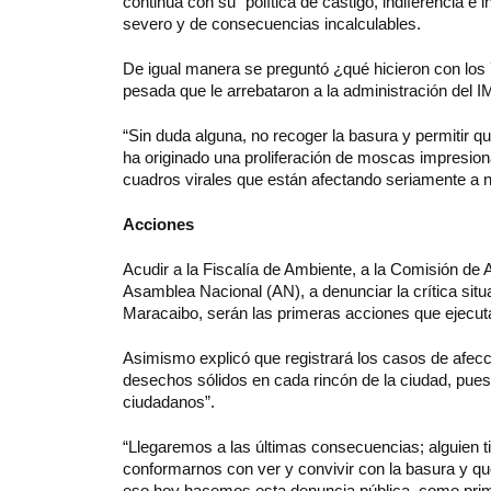
continúa con su “política de castigo, indiferencia e
severo y de consecuencias incalculables.
De igual manera se preguntó ¿qué hicieron con los 
pesada que le arrebataron a la administración del I
“Sin duda alguna, no recoger la basura y permitir 
ha originado una proliferación de moscas impresio
cuadros virales que están afectando seriamente a n
Acciones
Acudir a la Fiscalía de Ambiente, a la Comisión de 
Asamblea Nacional (AN), a denunciar la crítica situ
Maracaibo, serán las primeras acciones que ejecuta
Asimismo explicó que registrará los casos de afec
desechos sólidos en cada rincón de la ciudad, pues 
ciudadanos”.
“Llegaremos a las últimas consecuencias; alguien
conformarnos con ver y convivir con la basura y 
eso hoy hacemos esta denuncia pública, como primer