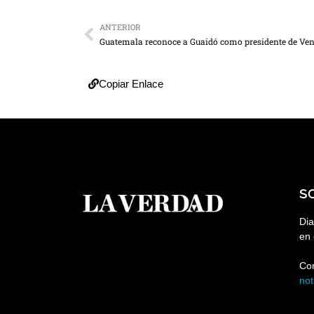
ANTERIOR
Copiar Enlace
S
Dia
en 
Co
no