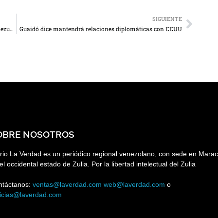
SIGUIENTE
Guatemala reconoce a Guaidó como presidente de Venezuela
Guaidó dice mantendrá relaciones diplomáticas con EEUU
OBRE NOSOTROS
rio La Verdad es un periódico regional venezolano, con sede en Marac
el occidental estado de Zulia. Por la libertad intelectual del Zulia
ntáctanos:
ventas@laverdad.com
web@laverdad.com
o
ticias@laverdad.com