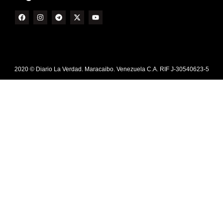
2020 © Diario La Verdad. Maracaibo. Venezuela C.A. RIF J-30540623-5