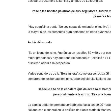
tras dar el pésame a la familia y amigos de Lollobrigida.
Pese a las bonitas palabras de sus seguidores, fueron m
primeras hor
“Hay poquísima gente. No soy capaz de entender el motivo”, la
la mayoría de los presentes eran personas de edad avanzada
Actriz del mundo
“Es un ícono del cine. Fue única en los años 50 y 60 y por es
mujer grandiosa y hay que rendirle homenaje” , explicó a EF
quisieron asistir a la despedida.
Varios seguidores de la “Bersagliera”, como era conocida Gina 
sombrero de los bersaglieri, un cuerpo del ejercito italiano 
Desde lo alto de la escalera que da acceso al Camp
personalmente a la actriz: “Era una buena
La capilla ardiente permanecerá abierta hasta las 19.00 horas
italiana con el funeral en la basílica de Santa María in Monte