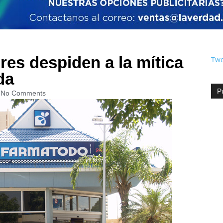
es despiden a la mítica
Twe
da
P
No Comments