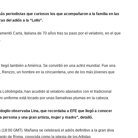
ás periodistas que curiosos los que acompañaron a la familia en las
as del adiós a la “Lollo”.
mentó Carla, italiana de 70 años tras su paso por el velatorio, en el que
.
o llegó también a América. Se convirtió en una actriz mundial. Fue una
E, Renzzo, un hombre en la cincuentena, uno de los más jóvenes que
Lollobrigida, han acudido al velatorio ataviados con el tradicional
cuyo uniforme está tocado por unas llamativas plumas en la cabeza.
idoglio observaba Lina, que recordaba a EFE que llegó a conocer
 persona y una gran artista, mujer y madre”, detalló.
 (18:00 GMT). Mañana se celebrará el adiós definitivo a la gran diva
santo de Roma, conocida como la iglesia de los Artistas.