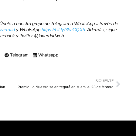
r? Únete a nuestro grupo de Telegram o WhatsApp a través de
laverdad
y WhatsApp
https://bit.ly/3kaCQXh
. Además, sigue
Facebook y Twitter @laverdadweb.
X
Telegram
Whatsapp
SIGUIENTE
Trinidad y Tobago extiende permiso de trabajo a venezolanos legales
Premio Lo Nuestro se entregará en Miami el 23 de febrero