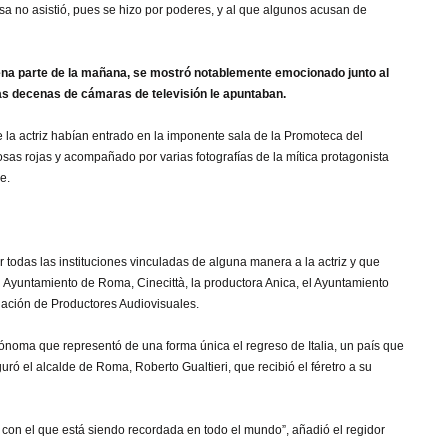
osa no asistió, pues se hizo por poderes, y al que algunos acusan de
uena parte de la mañana, se mostró notablemente emocionado junto al
as decenas de cámaras de televisión le apuntaban.
e la actriz habían entrado en la imponente sala de la Promoteca del
sas rojas y acompañado por varias fotografías de la mítica protagonista
e.
 todas las instituciones vinculadas de alguna manera a la actriz y que
el Ayuntamiento de Roma, Cinecittà, la productora Anica, el Ayuntamiento
ciación de Productores Audiovisuales.
autónoma que representó de una forma única el regreso de Italia, un país que
uró el alcalde de Roma, Roberto Gualtieri, que recibió el féretro a su
con el que está siendo recordada en todo el mundo”, añadió el regidor