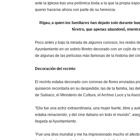
ante la Iglesia tras una polémica boda a la que la propia esp
querer hacerse ahora con parte de su herencia.
Rigau, a quien los familiares han dejado solo durante b
féretro, que apenas abandonó, mientr
Poco antes y bajo la mirada de algunos curiosos, los restos d
Ayuntamiento en un sobrio féretro decorado con un cojín de ro
de algunas de las películas más famosas de la historia del cin
Decoración del recinto
El recinto estaba decorado con coronas de flores enviadas por
quisieron recordarla en su despedida: las de la familia, las d
de Subiaco, el Ministerio de Cultura, el Archivo Luce y la Aso
“Ella fue una actriz extraordinaria, una mujer fuerte, libre y 
estaba renaciendo, y del cine italiano en todo el mundo”, aseg
llegada al Ayuntamiento.
“Fue una diva mundial y me ha impresionado mucho el afecto 