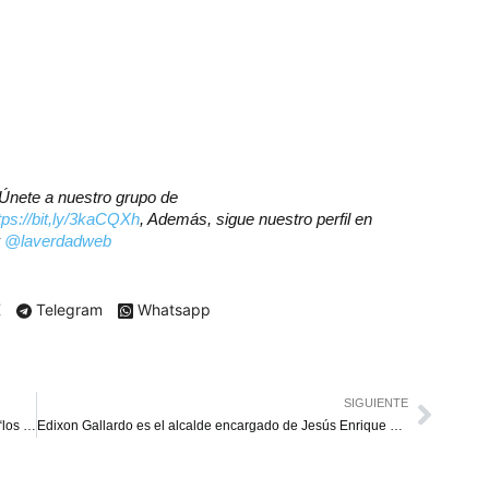
? Únete a nuestro grupo de
tps://bit,ly/3kaCQXh
, Además, sigue nuestro perfil en
r
@laverdadweb
X
Telegram
Whatsapp
SIGUIENTE
Acribillan a venezolano en Lima y le dejan un mensaje: “los mataré a todos”
Edixon Gallardo es el alcalde encargado de Jesús Enrique Lossada