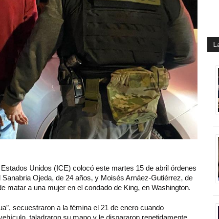
L
 Estados Unidos (ICE) colocó este martes 15 de abril órdenes
l Sanabria Ojeda, de 24 años, y Moisés Arnáez-Gutiérrez, de
r de matar a una mujer en el condado de King, en Washington.
a”, secuestraron a la fémina el 21 de enero cuando
n vehículo, taladraron su mano y le dispararon repetidamente