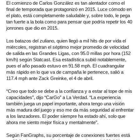
El comienzo de Carlos González es tan alentador como el
final de temporada que protagonizó en 2015. Luce cómodo en
el plato, está completamente saludable y, sobre todo, le pega
tan fuerte a la bola como para pensar que podría repetir los 40
jonrones que dio en 2015.
Los batazos del zuliano, quien llegó a mil hits de por vida el
miércoles, registran el séptimo mejor promedio de velocidad
de salida en las Grandes Ligas, con 95.0 millas por hora (152
km/h) según Statcast. Esa estadística subió notablemente,
pues el año pasado estuvo en 91.58 mph. El cuadrangular
más rápido en lo que va de campaña le pertenece, salió a
117.4 mph ante Zack Greinke, el 4 de abril.
“Creo que todo se debe a la confianza y a estar al tope de mis
capacidades”, dijo “CarGo” a La Verdad. “La experiencia
también juega un papel importante, ahora tengo una visión
más madura del juego y eso me da más seguridad al enfrentar
a los lanzadores. El poder siempre ha estado ahí, solo que
ahora me siento mejor física y mentalmente”.
Según FanGraphs, su porcentaje de conexiones fuertes está