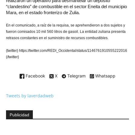
realizaron un operativo para desmantelar un depósito
“clandestino” de combustible en el sector Eneita del municipio
Mara, en el estado fronterizo de Zulia.
En el comunicado, a raíz de la requisa, se aprehendieron a dos sujetos y
fueron comisados 10 mil 560 litros de gasoil. La entidad zuliana presenta
retrasos constantes en el suministro de recursos combustibles.
{twitter} https://twitter.com/REDI_Occidental/status/1146761910555222016
{/twitter}
Facebook
X
Telegram
Whatsapp
Tweets by laverdadweb
Publicidad