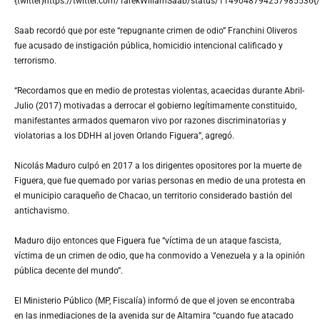
{twitter}https://twitter.com/TarekWiliamSaab/status/1149048794257985536{/t
Saab recordó que por este “repugnante crimen de odio” Franchini Oliveros
fue acusado de instigación pública, homicidio intencional calificado y
terrorismo.
“Recordamos que en medio de protestas violentas, acaecidas durante Abril-
Julio (2017) motivadas a derrocar el gobierno legítimamente constituido,
manifestantes armados quemaron vivo por razones discriminatorias y
violatorias a los DDHH al joven Orlando Figuera”, agregó.
Nicolás Maduro culpó en 2017 a los dirigentes opositores por la muerte de
Figuera, que fue quemado por varias personas en medio de una protesta en
el municipio caraqueño de Chacao, un territorio considerado bastión del
antichavismo.
Maduro dijo entonces que Figuera fue “víctima de un ataque fascista,
víctima de un crimen de odio, que ha conmovido a Venezuela y a la opinión
pública decente del mundo”.
El Ministerio Público (MP, Fiscalía) informó de que el joven se encontraba
en las inmediaciones de la avenida sur de Altamira “cuando fue atacado