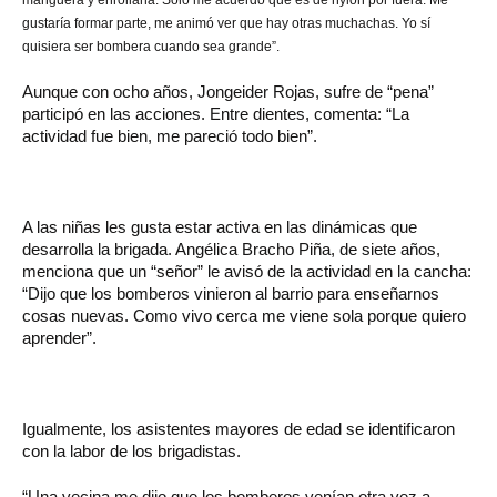
manguera y enrollarla. Solo me acuerdo que es de nylon por fuera. Me
gustaría formar parte, me animó ver que hay otras muchachas. Yo sí
quisiera ser bombera cuando sea grande”.
Aunque con ocho años, Jongeider Rojas, sufre de “pena”
participó en las acciones. Entre dientes, comenta: “La
actividad fue bien, me pareció todo bien”.
A las niñas les gusta estar activa en las dinámicas que
desarrolla la brigada. Angélica Bracho Piña, de siete años,
menciona que un “señor” le avisó de la actividad en la cancha:
“Dijo que los bomberos vinieron al barrio para enseñarnos
cosas nuevas. Como vivo cerca me viene sola porque quiero
aprender”.
Igualmente, los asistentes mayores de edad se identificaron
con la labor de los brigadistas.
“Una vecina me dijo que los bomberos venían otra vez a