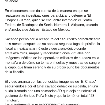
de enero.
En el documento se da cuenta de la manera en que se
realizaron las investigaciones para ubicar y detener a “El
Chapo” Guzmán, quien se encuentra interno en el Centro
Federal de Readaptación Social Número 1, Altiplano, ubicado
en Almoloya de Juárez, Estado de México.
Sacando pecho por la recaptura del escurridizo narcotraficante
seis meses después de su sonada segunda fuga de prisión, la
fiscalía mexicana armó este video cronológico donde
entrelaza fotos, mapas y reconstrucciones virtuales con
imágenes inéditas de los operativos militares de su caza en la
montaña o de cómo se tomaron huellas y muestras de sangre
al capo, que firma sereno y de su propio puño los documentos
de la fiscalía.
El vídeo arranca con las conocidas imágenes de “El Chapo”
escurriéndose por el túnel cavado debajo de su celda, en una
huida ilustrada con una animación 3D que dejó en ridículo al
gobierno de Enrique Peña Nieto y que le tomó, en total, “28
minutos”.
{youtube}https://youtu.be/XSijBk9xGn8{/youtube}