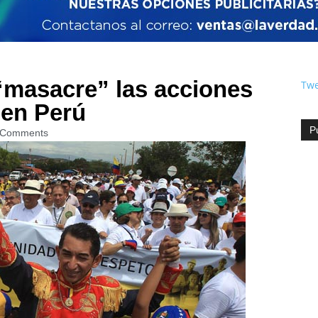
 “masacre” las acciones
Twe
 en Perú
P
 Comments