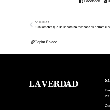
Facebook
ANTERIOR
Lula lamenta que Bolsonaro no reconoce su derrota elec
Copiar Enlace
S
Dia
en 
Co