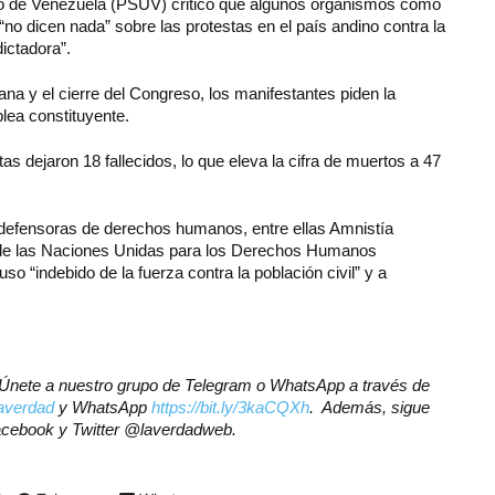
nido de Venezuela (PSUV) criticó que algunos organismos como
o dicen nada” sobre las protestas en el país andino contra la
dictadora”.
na y el cierre del Congreso, los manifestantes piden la
lea constituyente.
tas dejaron 18 fallecidos, lo que eleva la cifra de muertos a 47
 defensoras de derechos humanos, entre ellas Amnistía
do de las Naciones Unidas para los Derechos Humanos
o “indebido de la fuerza contra la población civil” y a
r? Únete a nuestro grupo de Telegram o WhatsApp a través de
olaverdad
y WhatsApp
https://bit.ly/3kaCQXh
. Además, sigue
Facebook y Twitter @laverdadweb.