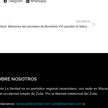
X
Telegram
Whatsapp
SIGUIENTE
toral
Memorias del secretario de Benedicto XVI sacuden el Vaticano
OBRE NOSOTROS
rio La Verdad es un periódico regional venezolano, con sede en Marac
el occidental estado de Zulia. Por la libertad intelectual del Zulia
ntáctanos:
ventas@laverdad.com
web@laverdad.com
o