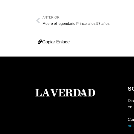
ANTERIOR
Muere el legendario Prince a los 57 años
Copiar Enlace
S
Dia
en 
Co
no