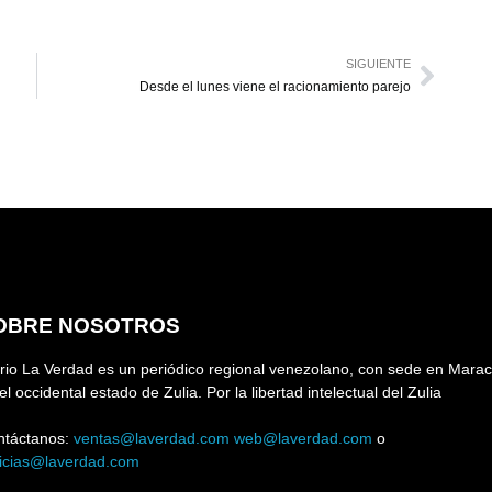
SIGUIENTE
Desde el lunes viene el racionamiento parejo
OBRE NOSOTROS
rio La Verdad es un periódico regional venezolano, con sede en Marac
el occidental estado de Zulia. Por la libertad intelectual del Zulia
ntáctanos:
ventas@laverdad.com
web@laverdad.com
o
ticias@laverdad.com