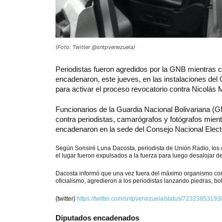
(Foto: Twitter @sntpvenezuela)
Periodistas
fueron agredidos por la GNB mientras c
encadenaron, este jueves, en las instalaciones del C
para activar el proceso revocatorio contra Nicolás
Funcionarios de la Guardia Nacional Bolivariana (G
contra periodistas, camarógrafos y fotógrafos mient
encadenaron en la sede del Consejo Nacional Electo
Según Sonsiré Luna Dacosta, periodista de Unión Radio, los
el lugar fueron expulsados a la fuerza para luego desalojar 
Dacosta informó que una vez fuera del máximo organismo com
oficialismo, agredieron a los periodistas lanzando piedras, b
{twitter}
https://twitter.com/sntpvenezuela/status/723238531
Diputados encadenados