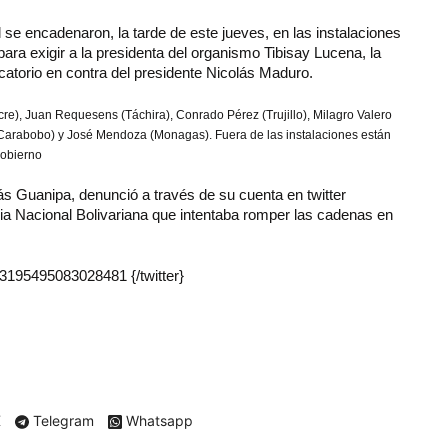
se encadenaron, la tarde de este jueves, en las instalaciones
ra exigir a la presidenta del organismo Tibisay Lucena, la
vocatorio en contra del presidente Nicolás Maduro.
re), Juan Requesens (Táchira), Conrado Pérez (Trujillo), Milagro Valero
(Carabobo) y José Mendoza (Monagas). Fuera de las instalaciones están
gobierno
ás Guanipa, denunció a través de su cuenta en twitter
dia Nacional Bolivariana que intentaba romper las cadenas en
23195495083028481 {/twitter}
X
Telegram
Whatsapp