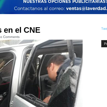
s en el CNE
Twe
o Comments
P