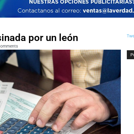
sinada por un león
Twe
Comments
P