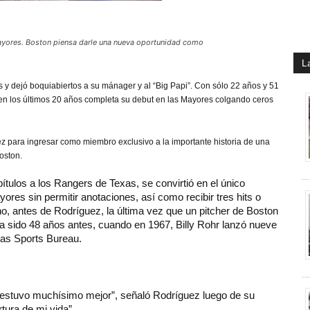
ayores. Boston piensa darle una nueva oportunidad como
L
as y dejó boquiabiertos a su mánager y al “Big Papi”. Con sólo 22 años y 51
 en los últimos 20 años completa su debut en las Mayores colgando ceros
z para ingresar como miembro exclusivo a la importante historia de una
Boston.
ítulos a los Rangers de Texas, se convirtió en el único
yores sin permitir anotaciones, así como recibir tres hits o
, antes de Rodríguez, la última vez que un pitcher de Boston
ía sido 48 años antes, cuando en 1967, Billy Rohr lanzó nueve
ias Sports Bureau.
o estuvo muchísimo mejor”, señaló Rodríguez luego de su
tura de mi vida”.