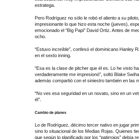
estratega.
Pero Rodríguez no sólo le robó el aliento a su pilo
impresionante lo que hizo esta noche (jueves), esp
emocionado el “Big Papi” David Ortiz. Antes de medi
ocho.
“Estuvo increíble”, confesó el dominicano Hanley R
en el sexto inning.
“Esa es la clase de pitcher que él es. Lo he visto
verdaderamente me impresionó”, soltó Blake Swihart
además compartió con el siniestro también en las
“No ves esa seguridad en un novato, sino en un ve
él”.
Cambio de planes
Lo de Rodríguez, décimo tercer nativo en jugar pri
sino lo situacional de los Medias Rojas. Quienes ti
que según lo planificado por los “patirrojos” debía regr