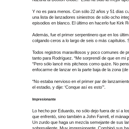
Y no es para menos. Con sólo 22 años y 51 días cu
una lista de lanzadores siniestros de sólo ocho in
episodios en blanco. El último en hacerlo fue Kirk
Además, fue el primer serpentinero que en los últ
colgando ceros a lo largo de seis o más capítulo
Todos registros maravillosos y poco comunes de pre
tanto para Rodríguez. “Me sorprendí de que en mi p
“Pero sólo lancé mis pitcheos como quize. No pens
enfocarme de lanzar en la parte baja de la zona (de 
“No estaba nervioso en el primer par de lanzamientos
el estadio, y dije: ‘Conque así es esto'”.
Impresionante
Lo hecho por Eduardo, no sólo dejo fuera de sí a los
que enfrentó, sino también a John Farrell, el mána
Un zurdo que haga un mezcla semejante de sus lanz
sobresaliente. Muy impresionante. Combinó sus habi