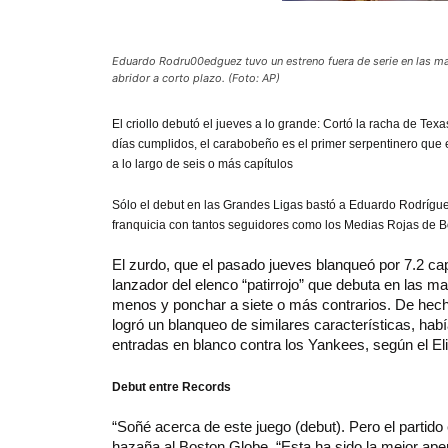
Eduardo Rodru00edguez tuvo un estreno fuera de serie en las m
abridor a corto plazo. (Foto: AP)
El
criollo debutó el jueves a lo grande: Cortó la racha de Tex
días cumplidos, el carabobeño es el primer serpentinero que
a lo largo de seis o más capítulos
Sólo el debut en las Grandes Ligas bastó a Eduardo Rodrígue
franquicia con tantos seguidores como los Medias Rojas de 
El zurdo, que el pasado jueves blanqueó por 7.2 cap
lanzador del elenco “patirrojo” que debuta en las ma
menos y ponchar a siete o más contrarios. De hecho
logró un blanqueo de similares características, hab
entradas en blanco contra los Yankees, según el El
Debut entre Records
“Soñé acerca de este juego (debut). Pero el partid
hazaña al Boston Globe. “Esta ha sido la mejor aper