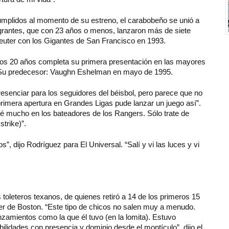
mplidos al momento de su estreno, el carabobeño se unió a
tegrantes, que con 23 años o menos, lanzaron más de siete
 Reuter con los Gigantes de San Francisco en 1993.
imos 20 años completa su primera presentación en las mayores
s. Su predecesor: Vaughn Eshelman en mayo de 1995.
senciar para los seguidores del béisbol, pero parece que no
rimera apertura en Grandes Ligas pude lanzar un juego así”.
é mucho en los bateadores de los Rangers. Sólo trate de
strike)”.
”, dijo Rodríguez para El Universal. “Salí y vi las luces y vi
 toleteros texanos, de quienes retiró a 14 de los primeros 15
ger de Boston. “Este tipo de chicos no salen muy a menudo.
amientos como la que él tuvo (en la lomita). Estuvo
lidades con presencia y dominio desde el montículo”, dijo el