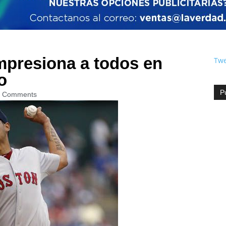
mpresiona a todos en
Twe
o
P
 Comments