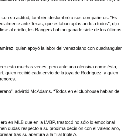
to, con su actitud, también deslumbró a sus compañeros. “Es
ecialmente ante Texas, que estaban aplastando a todos”, dijo
rse al criollo, los Rangers habían ganado siete de los últimos
amírez, quien apoyó la labor del venezolano con cuadrangular
 hacer esto muchas veces, pero ante una ofensiva como ésta,
, quien recibió cada envío de la joya de Rodríguez, y quien
 menores.
terano”, advirtió McAdams. “Todos en el clubhouse hablan de
mero en MLB que en la LVBP, trastocó no sólo lo emocional
enen dudas respecto a su próxima decisión con el valenciano,
esar tras su apertura a la filial triple A.