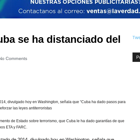
a se ha distanciado del
Twe
P
No Comments
2014, divulgado hoy en Washington, señala que “Cuba ha dado pasos para
forzar las leyes antiterroristas
amento de Estado sobre terrorismo, que Cuba le ha dado garantías de que
rupos ETA y FARC.
stado de 2014, divulgado hoy en Washington, señala que