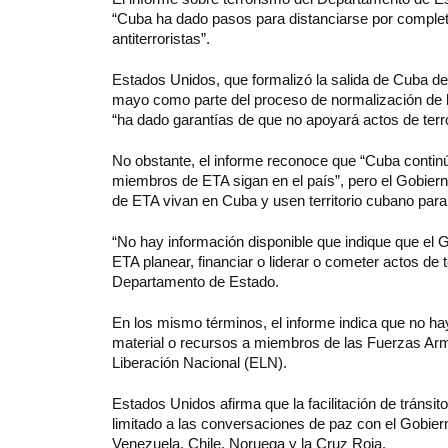
“Cuba ha dado pasos para distanciarse por completo 
antiterroristas”.
Estados Unidos, que formalizó la salida de Cuba de 
mayo como parte del proceso de normalización de las
“ha dado garantías de que no apoyará actos de terror
No obstante, el informe reconoce que “Cuba conti
miembros de ETA sigan en el país”, pero el Gobier
de ETA vivan en Cuba y usen territorio cubano para 
“No hay información disponible que indique que el
ETA planear, financiar o liderar o cometer actos de 
Departamento de Estado.
En los mismo términos, el informe indica que no h
material o recursos a miembros de las Fuerzas Ar
Liberación Nacional (ELN).
Estados Unidos afirma que la facilitación de tráns
limitado a las conversaciones de paz con el Gobier
Venezuela, Chile, Noruega y la Cruz Roja.