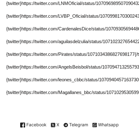
{twitter}https://twitter.com/LNMOficial/status/107096989507090432
{twitter}https://twitter.com/LVBP_Oficial/status/1070998170300243
{twitter}https://twitter.com/CardenalesDice/status/10709305694486
{twitter}https://twitter.com/aguilasdelzulia/status/107102327654422
{twitter}https://twitter.com/Pirates/status/1071034386827698177{/t
{twitter}https://twitter.com/AngelsBeisbol/status/107094713255793
{twitter}https://twitter.com/leones_cbbc/status/10709404571637309
{twitter}https://twitter.com/Magallanes_bbc/status/1071029530599
Facebook
X
Telegram
Whatsapp